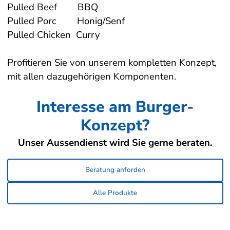
Pulled Beef BBQ
Diverse Backwaren
Gipfeli/Brote
Pulled Porc Honig/Senf
Pulled Chicken Curry
Fredys Backwaren
Brötli/Sandwiches
Dinghartinger, Strudel
Süsses/Desserts
Profitieren Sie von unserem kompletten Konzept,
mit allen dazugehörigen Komponenten.
Kern & Sammet Backwaren
Apéro/Snacks
K&S Gipfeli/Brote
Interesse am Burger-
Konzept?
K&S Brötli/Sandwiches
K&S Süsses/Desserts
Unser Aussendienst wird Sie gerne beraten.
K&S Apéro&Snacks
Beratung anforden
Alle Produkte