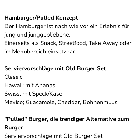
Quorn
Hilcona Pasta ungefüllt/Saucen
Über uns
Fisch
Hilcona Pfannengerichte
Hamburger/Pulled Konzept
Liefertouren
Der Hamburger ist nach wie vor ein Erlebnis für
Patisserie
Fisch natur
Galerie
jung und junggebliebene.
American Bakery
Fisch paniert/im Teig
Einerseits als Snack, Streetfood, Take Away oder
Downloads
Snacks, Panini
Meeresfrüchte
Muffins / Donuts
im Menubereich einsetzbar.
AGB
Eis
Serviervorschläge mit Old Burger Set
Datenschutz
Deliciel/Tatar
Classic
Hawaii; mit Ananas
Pizza Margherita
Swiss; mit Speck/Käse
Backwaren
Mexico; Guacamole, Cheddar, Bohnenmuus
Hug Backwaren
"Pulled" Burger, die trendiger Alternative zum
Romers
Burger
Serviervorschläge mit Old Burger Set
Bertschi Backwaren